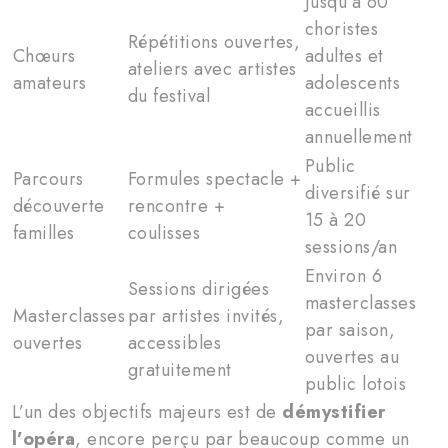
Jusqu’à 60
choristes
Répétitions ouvertes,
Chœurs
adultes et
ateliers avec artistes
amateurs
adolescents
du festival
accueillis
annuellement
Public
Parcours
Formules spectacle +
diversifié sur
découverte
rencontre +
15 à 20
familles
coulisses
sessions/an
Environ 6
Sessions dirigées
masterclasses
Masterclasses
par artistes invités,
par saison,
ouvertes
accessibles
ouvertes au
gratuitement
public lotois
L’un des objectifs majeurs est de
démystifier
l’opéra
, encore perçu par beaucoup comme un